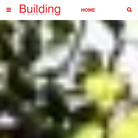
􏷶
HOME
􏷷
HOUSE
HOTEL &
VILLA
OFFICE
BUILDING
ABOUT
CONTACT