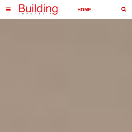
􏷶
HOME
􏷷
HOUSE
HOTEL &
VILLA
OFFICE
BUILDING
ABOUT
CONTACT